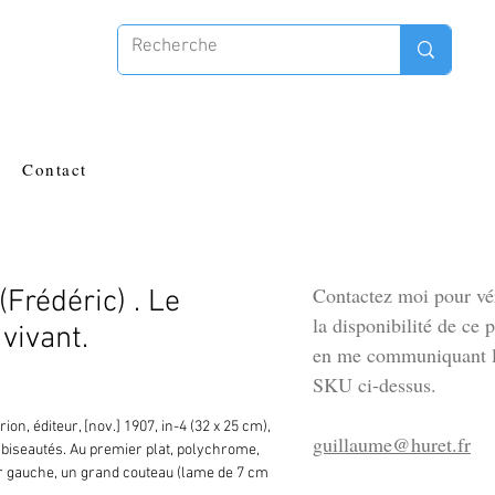
Contact
Contactez moi pour vér
rédéric) . Le
la disponibilité de ce 
 vivant.
en me communiquant l
SKU ci-dessus.
n, éditeur, [nov.] 1907, in-4 (32 x 25 cm), 
guillaume@huret.fr
 biseautés. Au premier plat, polychrome, 
ur gauche, un grand couteau (lame de 7 cm 