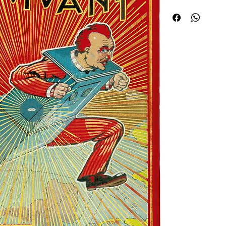
de long) fermement te
narrateur et héros mal
56 ans, courant sur un 
perdant son chapeau, l
émergent sa tête et s
diamant d'où partent u
noir avec bordure doré
ovale, au dos un médai
Angeles vu de profil (re
(Magnier frères, relieur
premier tirage des 11
26 hors-texte et le fro
Frédéric Mauzens, ps
(1874-1934), romancier
Coffre-fort vivant en 
1906 et janvier 1907, q
"appartient au genre le
gai !" L'ouvrage a d'abo
Flammarion, publiée le
copyright), puis à la 
1908, d'une édition in-
Paul d'Espagnat. Visib