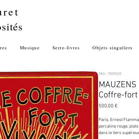
uret
sités
res
Musique
Serre-livres
Objets singuliers
SKU : 9500420
MAUZENS (F
Coffre-fort
Prix
500,00 €
Paris, Ernest Flammario
percaline rouge, plats
dans le tiers supérie