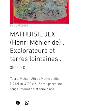
SKU : 9500109
MATHUISIEULX
(Henri Méhier de) .
Explorateurs et
terres lointaines .
Prix
350,00 €
Tours, Maison Alfred Mame et fils, 
[1912], in-4 (30 x 21,5 cm), percaline 
rouge. Premier plat orné d'une 
composition polychrome entourée d'un 
double filet doré signée Albert ROBIDA 
(scènes de divers continents, Pôles, 
Afrique, Asie ; personnages : méhariste, 