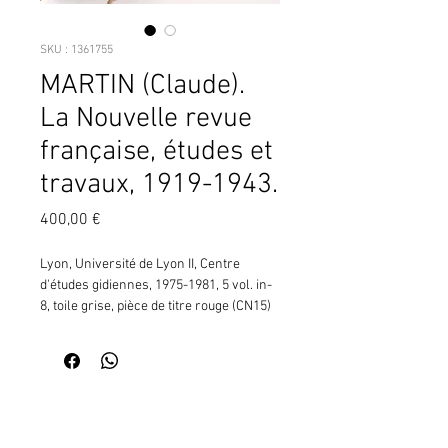
SKU : 1361755
MARTIN (Claude).
La Nouvelle revue
française, études et
travaux, 1919-1943.
Prix
400,00 €
Lyon, Université de Lyon II, Centre 
d'études gidiennes, 1975-1981, 5 vol. in-
8, toile grise, pièce de titre rouge (CN15) 
¦Études et travaux réalisés sous la 
direction de Claude Martin.Généralités, 
table des sommaires, index des auteurs 
:- 1919-1925 (1975), 128 pp.- 1925-1934 
Contactez moi pour vérifier
(1976), 225 pp.- 1935-1940 (1977), 150 
la disponibilité de ce produit
pp.- 1940-1943 (1975), 44 pp.- De 1908 à 