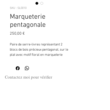
SKU : SL0010
Marqueterie
pentagonale
Prix
250,00 €
Paire de serre-livres représentant 2
blocs de bois précieux pentagonal, sur le
plat avec motif floral en marqueterie
Anonyme
H:12 x 12 c 7,5 cm
Contactez moi pour vérifier
la disponibilité de ce produit
en me communiquant la référence
SKU ci-dessus.
guillaume@huret.fr