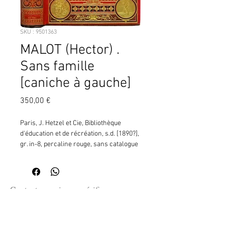
SKU : 9501363
MALOT (Hector) .
Sans famille
[caniche à gauche]
Prix
350,00 €
Paris, J. Hetzel et Cie, Bibliothèque 
d'éducation et de récréation, s.d. [1890?], 
gr. in-8, percaline rouge, sans catalogue 
final. ¦Exemplaire superbe.
Contactez moi pour vérifier
la disponibilité de ce produit
en me communiquant la référence