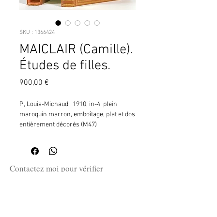
SKU : 1366424
MAICLAIR (Camille).
Études de filles.
Prix
900,00 €
P., Louis-Michaud,  1910, in-4, plein 
maroquin marron, emboîtage, plat et dos 
entièrement décorés (M47)
Contactez moi pour vérifier
la disponibilité de ce produit
en me communiquant la référence
SKU ci-dessus.