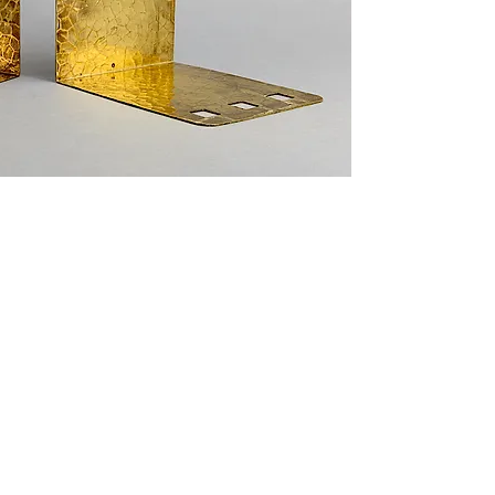
 de curiosités Huret.