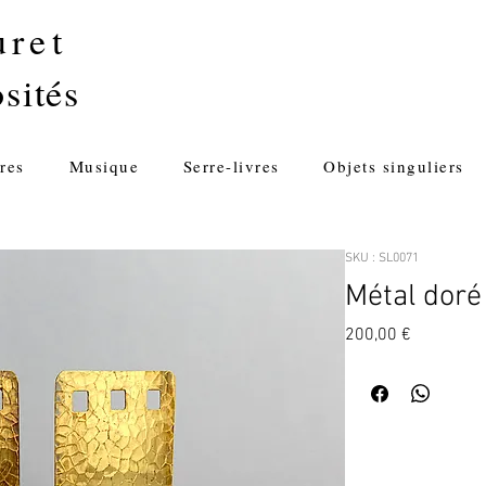
uret
sités
res
Musique
Serre-livres
Objets singuliers
SKU : SL0071
Métal doré
Prix
200,00 €