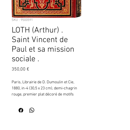
SKU : 9500591
LOTH (Arthur) .
Saint Vincent de
Paul et sa mission
sociale .
Prix
350,00 €
Paris, Librairie de D. Dumoulin et Cie, 
1880, in-4 (30,5 x 23 cm), demi-chagrin 
rouge, premier plat décoré de motifs 
géométriques entrecroisés or et noir, 
avec le titre dans la réserve centrale, 
second plat orné des mêmes motifs 
géométriques, mais dont la réserve est 
Contactez moi pour vérifier
occupée par une reproduction en doré 
la disponibilité de ce produit