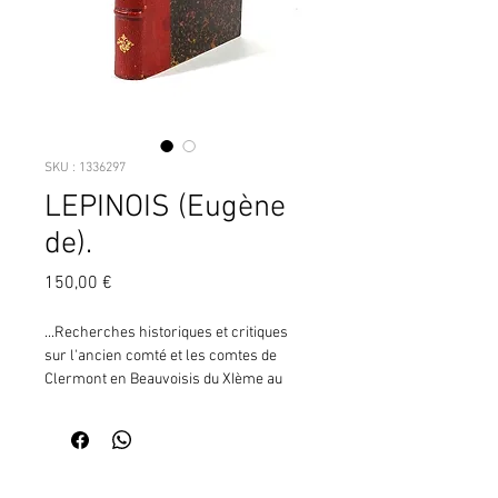
SKU : 1336297
LEPINOIS (Eugène
de).
Prix
150,00 €
...Recherches historiques et critiques 
sur l'ancien comté et les comtes de 
Clermont en Beauvoisis du XIème au 
XIIIème siècle.Beauvais, D. Pere, 1877, 
gr. in-8, demi-chagrin rouge, dos à nerfs 
ornés de filets à froid et de fleurons 
dorés, tr. mouchetées, 526 pp. (L.112) 
Contactez moi pour vérifier
¦Bien complet de la carte dépliante.  