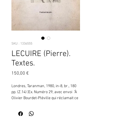
SKU : 1336555
LECUIRE (Pierre).
Textes.
Prix
150,00 €
Londres, Taranman, 1980, in-8, br., 180 
pp. (Z.14) ¦Ex. Numéro 29, avec envoi  "À 
Olivier Bourdet-Pléville qui réclamait ce 
livre et, pour passer le temps, 
collectionnait les "Livres de Pierre 
Lecuire"... avec amitié Paris 22 mars 
1980. Pierre Lecuire" et enrichi d'une 
Contactez moi pour vérifier