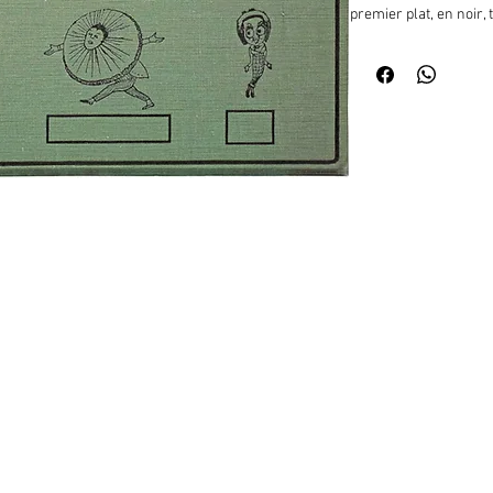
premier plat, en noir, t
tête reprise de la page
dans le livre), en bas
portant une large colle
grands yeux ronds. Sec
personnage sautillant e
jaquette en papier repr
supérieure polychrome 
Ruskin en pied ¦With al
intégrale des limericks
lauteur.« Tout le mond
limerick ordinaire est
 de curiosités Huret.
lignes bien quelles pu
quatre ou même trois l
rimes "a" sont à trois 
est principalement an
humoristique », expliq
sur le site quil consac
composé de deux sylla
longue (ou accentuée).
trois lignes. Un exempl