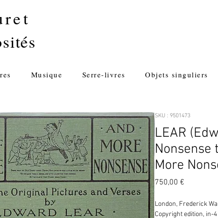
uret
sités
res
Musique
Serre-livres
Objets singuliers
SKU : 9501473
LEAR (Edwa
Nonsense t
More Nons
Prix
750,00 €
London, Frederick War
Copyright edition, in-4