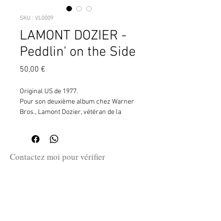
SKU : VL0009
LAMONT DOZIER -
Peddlin' on the Side
Prix
50,00 €
Original US de 1977.
Pour son deuxième album chez Warner
Bros., Lamont Dozier, vétéran de la
Motown, confie les rênes de la
production à Stewart Levine (The
Crusaders, Minnie Riperton’s
Adventures in Paradise, Hugh
Contactez moi pour vérifier
Masekela). Le pianiste Joe Sample et le
la disponibilité de ce produit
bassiste Wilton Felder, tous deux
en me communiquant la référence
membres des Crusaders, apportent leur
SKU ci-dessus.
contribution exceptionnelle, offrant à
Dozier son album le plus jazz.
guillaume@huret.fr