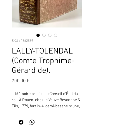
SKU : 1362539
LALLY-TOLENDAL
(Comte Trophime-
Gérard de).
Prix
700,00 €
... Mémoire produit au Conseil d'État du 
roi...À Rouen, chez la Veuve Besongne & 
Fils, 1779, fort in-4, demi-basane brune, 
dos lisse double filet doré encadrant et 
formant caissons décorés de fleurons, 
filets et pointillés dorés, pièce de titre de 
cuir rouge, plats cart. rose pâle, 