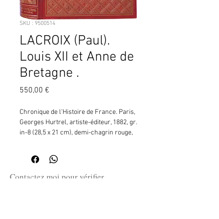
SKU : 9500514
LACROIX (Paul).
Louis XII et Anne de
Bretagne .
Prix
550,00 €
Chronique de l'Histoire de France. Paris, 
Georges Hurtrel, artiste-éditeur, 1882, gr. 
in-8 (28,5 x 21 cm), demi-chagrin rouge, 
plats de percaline chagrinée. Premier 
plat orné d'un damier de fleurs de lys 
avec une réserve centrale circulaire 
contenant deux médaillons dorés aux 
Contactez moi pour vérifier
portraits d'Anne de Bretagne et de Louis 
la disponibilité de ce produit
XII (d'après la pl. p. 16). Second plat de 
en me communiquant la référence
même, mais la réserve centrale est 
SKU ci-dessus.
occupée d'un blason royal couronné 