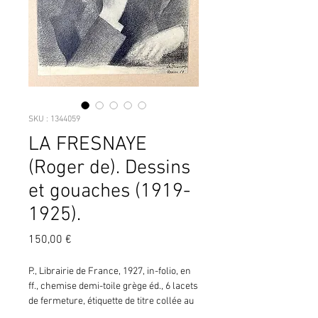
SKU : 1344059
LA FRESNAYE
(Roger de). Dessins
et gouaches (1919-
1925).
Prix
150,00 €
P., Librairie de France, 1927, in-folio, en 
ff., chemise demi-toile grège éd., 6 lacets 
de fermeture, étiquette de titre collée au 
premier plat., dos muet, 16 pp. (CN10) ¦28 