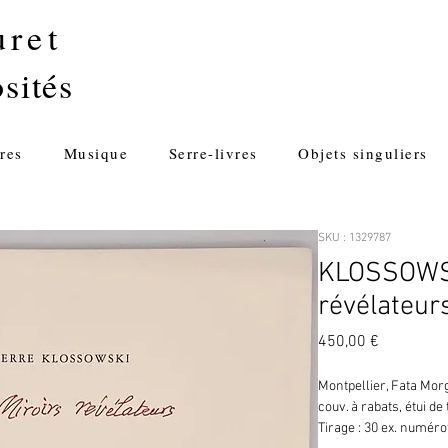
uret
sités
res
Musique
Serre-livres
Objets singuliers
SKU : 1329787
KLOSSOWSKI
révélateurs
Prix
450,00 €
Montpellier, Fata Morga
couv. à rabats, étui de 
Tirage : 30 ex. numéro