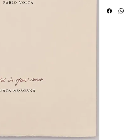
chacun cinq photograp
Signature de l'auteur e
à l'étui.