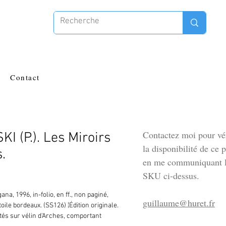
Contact
Contactez moi pour vér
 (P.). Les Miroirs
la disponibilité de ce 
.
en me communiquant l
SKU ci-dessus.
na, 1996, in-folio, en ff., non paginé, 
guillaume@huret.fr
toile bordeaux. (SS126) ¦Édition originale. 
tés sur vélin d'Arches, comportant 