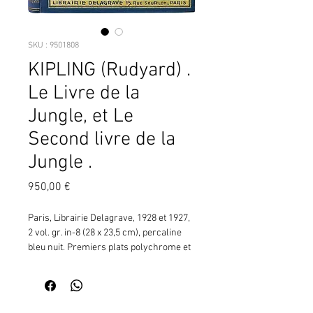
SKU : 9501808
KIPLING (Rudyard) .
Le Livre de la
Jungle, et Le
Second livre de la
Jungle .
Prix
950,00 €
Paris, Librairie Delagrave, 1928 et 1927, 
2 vol. gr. in-8 (28 x 23,5 cm), percaline 
bleu nuit. Premiers plats polychrome et 
or ; au tome I, Mowgli portant la dépouille 
du tigre Shere Khan suivi de deux loups 
du clan de Seeonee, sous la pleine lune 
(p. 79). Second plat muet, au dos, la 
Contactez moi pour vérifier