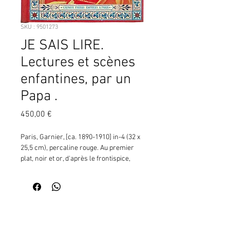
SKU : 9501273
JE SAIS LIRE.
Lectures et scènes
enfantines, par un
Papa .
Prix
450,00 €
Paris, Garnier, [ca. 1890-1910] in-4 (32 x 
25,5 cm), percaline rouge. Au premier 
plat, noir et or, d'après le frontispice, 
deux enfants assis à une table feuilletant 
un livre illustré, au premier plan 
plusieurs livres dont l'un est intitulé Je 
saurai lire, titre dun autre livre de la 
Contactez moi pour vérifier
collection chez le même éditeur, dont le 
la disponibilité de ce produit
nom se lit également sur la couverture 