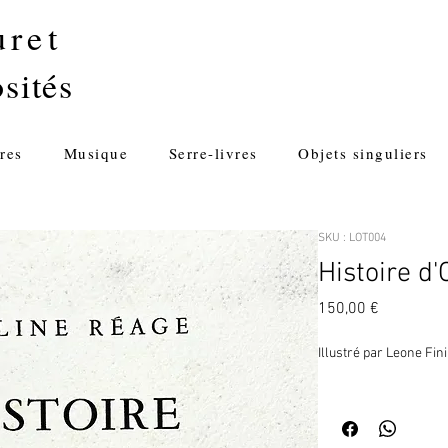
uret
sités
res
Musique
Serre-livres
Objets singuliers
SKU : LOT004
Histoire d'
Prix
150,00 €
Illustré par Leone Fini