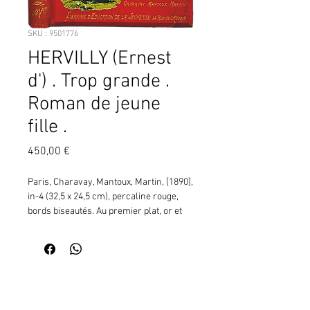
SKU : 9501776
HERVILLY (Ernest
d') . Trop grande .
Roman de jeune
fille .
Prix
450,00 €
Paris, Charavay, Mantoux, Martin, [1890], 
in-4 (32,5 x 24,5 cm), percaline rouge, 
bords biseautés. Au premier plat, or et 
polychrome, une jeune fille, Hélène, 
cueille sur un arbuste des fleurs qu'elle 
met dans un panier (d'après la page de 
titre). Au second plat, grecques 
Contactez moi pour vérifier
d'encadrement noir, au dos branche 
la disponibilité de ce produit
fleurie, tr. dorées (A. Souze, graveur, A. 
en me communiquant la référence