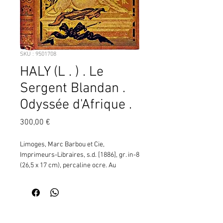
SKU : 9501708
HALY (L . ) . Le
Sergent Blandan .
Odyssée d'Afrique .
Prix
300,00 €
Limoges, Marc Barbou et Cie, 
Imprimeurs-Libraires, s.d. [1886], gr. in-8 
(26,5 x 17 cm), percaline ocre. Au 
premier plat, noir et or, composition 
allégorique, le lion de Belfort (ou celui de 
la place Denfert-Rochereau) sur un 
piédestal, la patte posée sur une pointe 
Contactez moi pour vérifier
de lance, et posée devant le piédestal 