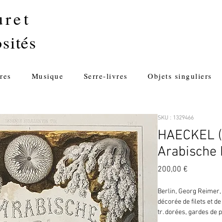
uret
sités
res
Musique
Serre-livres
Objets singuliers
SKU : 1329466
HAECKEL (v
Arabische 
Prix
200,00 €
Berlin, Georg Reimer, 
décorée de filets et de
tr. dorées, gardes de pa