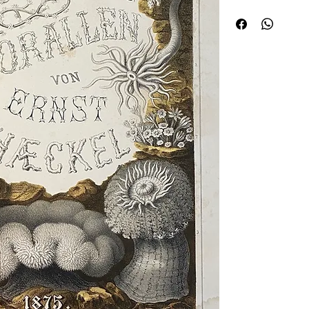
décorées. (CN44) ¦Trè
Mer Rouge, avec cinq
serpentes, vingt figure
mouillure marginale su