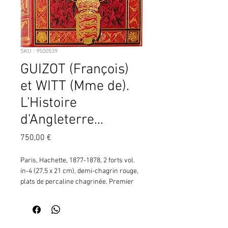
SKU : 9500539
GUIZOT (François)
et WITT (Mme de).
L'Histoire
d'Angleterre...
Prix
750,00 €
Paris, Hachette, 1877-1878, 2 forts vol.
in-4 (27,5 x 21 cm), demi-chagrin rouge,
plats de percaline chagrinée. Premier
plat organisé autour d'un motif circulaire
floral portant au centre un blason
écartelé de France et d'Angleterre (trois
fleurs de lys et trois léopards), la devise
Contactez moi pour vérifier