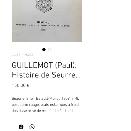
SKU : 1325273
GUILLEMOT (Paul).
Histoire de Seurre...
Prix
150,00 €
Beaune, Impr. Batault-Morot, 1859, in-8, 
percaline rouge, plats estampés à froid, 
dos lisse orné de motifs dorés, tr. et 
gardes jaspées (rel. de l'éd.), XIV-128 pp., 
2 vignettes in-t. (L79) ¦Suivi de :   - 
VIENNE (Philippe de). Charte des 