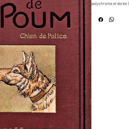
polychrome et dorée (
de profil) dans un enca
l'éditeur en noir (EF), 
bouledogue), titre doré,
originale (et unique) i
compositions hors text
la question du chien po
années : "dès 1908, par
opérèrent des sélectio
berger allemand, eut un
1989). "Le chien de pol
chien de berger de Bea
d'excellents services.
allemand qui est le mei
(La Police à Paris, 190
pendant la guerre. "Il 
variété belge et la va
l'autre, elles se valent
employées conjointeme
dans la dernière gran
services pour l'expédi