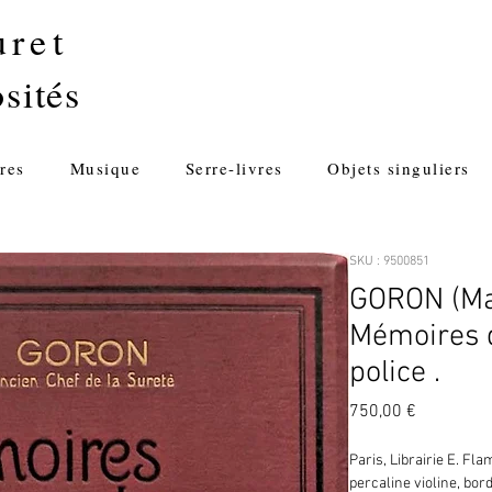
uret
sités
res
Musique
Serre-livres
Objets singuliers
SKU : 9500851
GORON (Mar
Mémoires 
police .
Prix
750,00 €
Paris, Librairie E. Fla
percaline violine, bord