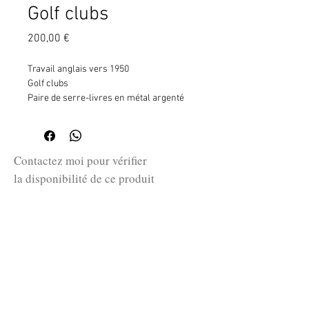
Golf clubs
Prix
200,00 €
Travail anglais vers 1950
Golf clubs
Paire de serre-livres en métal argenté
H. 17 cm - L. 14,5 cm - P. 5,3 cm
Contactez moi pour vérifier
la disponibilité de ce produit
en me communiquant la référence
SKU ci-dessus.
guillaume@huret.fr