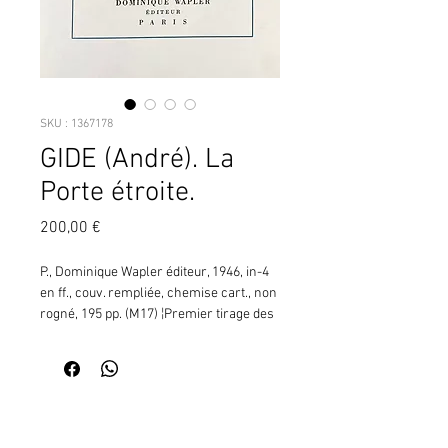
SKU : 1367178
GIDE (André). La
Porte étroite.
Prix
200,00 €
P., Dominique Wapler éditeur, 1946, in-4 
en ff., couv. rempliée, chemise cart., non 
rogné, 195 pp. (M17) ¦Premier tirage des 
vingt-cinq eaux-fortes sous serpentes de 
Paulette Humbert. Tirage : 350 ex. 
numérotés sur B.F.K. de Rives (celui-ci 
un des 50 ex. signés par l'artiste 
Contactez moi pour vérifier
comprenant une suite premier état avec 
la disponibilité de ce produit
remarques et une suite état 