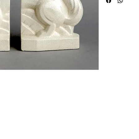
 de curiosités Huret.