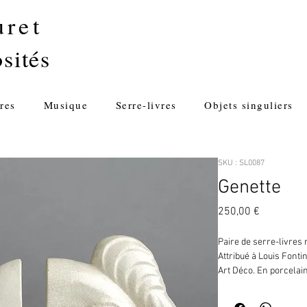
uret
sités
res
Musique
Serre-livres
Objets singuliers
SKU : SL0087
Genette
Prix
250,00 €
Paire de serre-livres 
Attribué à Louis Fontin
Art Déco. En porcelai
H: 13 cm - 9 cm x 5,5