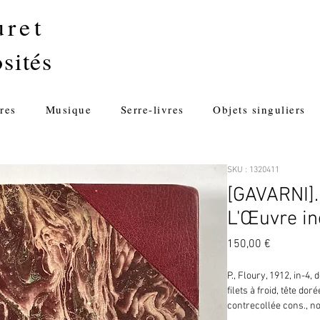
uret
sités
res
Musique
Serre-livres
Objets singuliers
SKU : 1320411
[GAVARNI].
L'Œuvre in
Prix
150,00 €
P., Floury, 1912, in-4,
filets à froid, tête dor
contrecollée cons., no