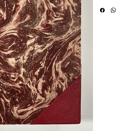
lithographies posthum
par des serpentes lége
Tirage : 350 ex.Un des