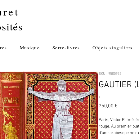
uret
sités
res
Musique
Serre-livres
Objets singuliers
SKU : 9500935
GAUTIER (L
.
Prix
750,00 €
Paris, Victor Palmé, éd
rouge. Au premier plat
d'une arabesque noir e