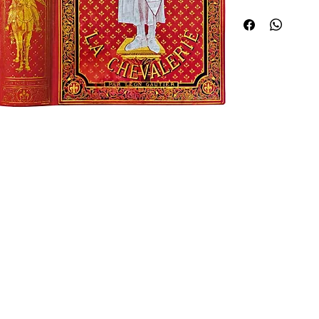
blasons du Royaume fr
chevalier argenté en p
marqué "Credo". Secon
semé et d'un chevalier 
portant un étendard, tr
pp., bibliogr. ¦Édition 
et dessins archéologiq
GARNIER, LIBONIS, P. 
de 40 lettres ornées 
tête de chapitre et 25
légendées par ANDRIO
Édouard ZIER. Ouvrage 
 de curiosités Huret.
le même plat historié
et Derangeon (1895), W
feuilleton dans la Rev
dans la Revue des ques
anglais en 1890, il a é
version revue ou en fa
condensée ; Pardès, 19
Gautier (1832-1897), pr
donné pour tâche de ra
depuis l'heure de sa n