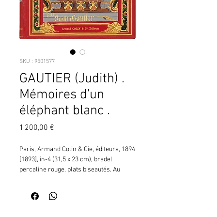
SKU : 9501577
GAUTIER (Judith) .
Mémoires d'un
éléphant blanc .
Prix
1 200,00 €
Paris, Armand Colin & Cie, éditeurs, 1894 
[1893], in-4 (31,5 x 23 cm), bradel 
percaline rouge, plats biseautés. Au 
premier plat, polychrome l'éléphant 
narrateur, en tenue de parade (ill. p. 22), 
couronné d'une étoile rayonnante 
(figurant sur plusieurs dessins, aux pp. 1, 
Contactez moi pour vérifier