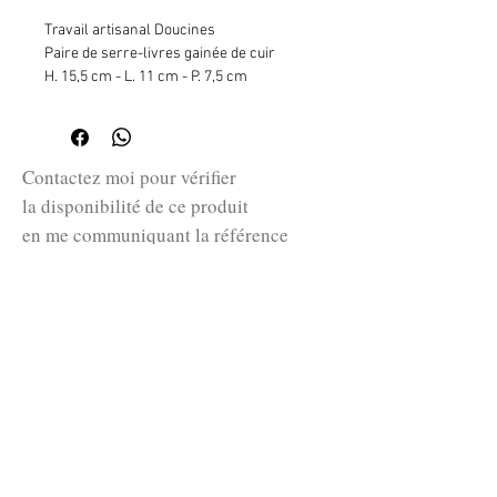
Travail artisanal Doucines
Paire de serre-livres gainée de cuir
H. 15,5 cm - L. 11 cm - P. 7,5 cm
(mouillures)
Contactez moi pour vérifier
la disponibilité de ce produit
en me communiquant la référence
SKU ci-dessus.
guillaume@huret.fr
© 2026 Cabinet de curiosités Huret.