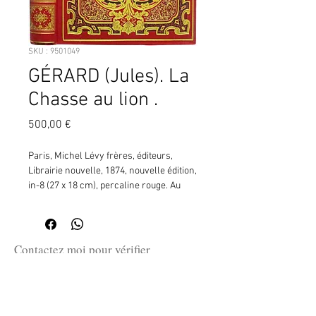
SKU : 9501049
GÉRARD (Jules). La
Chasse au lion .
Prix
500,00 €
Paris, Michel Lévy frères, éditeurs, 
Librairie nouvelle, 1874, nouvelle édition, 
in-8 (27 x 18 cm), percaline rouge. Au 
premier plat, tête de lion dorée en 
médaillon, dans un large encadrement 
néo-classique noir et or (moulures, 
rinceaux, décor d'arabesques). Au 
Contactez moi pour vérifier
second plat, encadrement de motifs 
la disponibilité de ce produit
géométriques noirs, dos orné de 
en me communiquant la référence
caissons dorés, tr. dorées, (8)-374-(2) pp. 
SKU ci-dessus.
¦Nouvelle édition illustrée de 23 gravures 