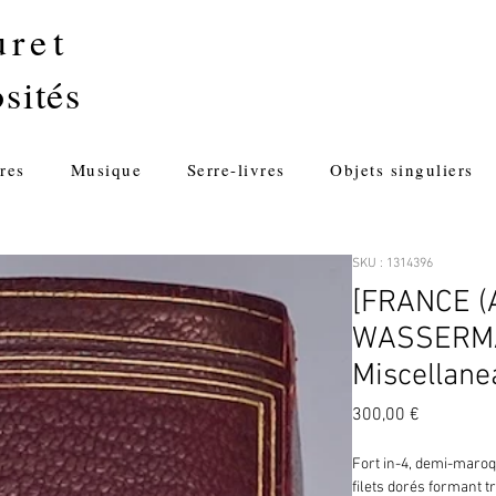
uret
sités
res
Musique
Serre-livres
Objets singuliers
SKU : 1314396
[FRANCE (A
WASSERMA
Miscellane
Prix
300,00 €
Fort in-4, demi-maroqu
filets dorés formant tr