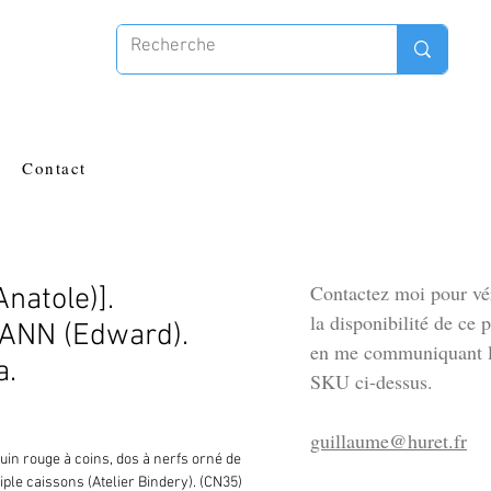
Contact
Contactez moi pour vér
natole)].
la disponibilité de ce 
NN (Edward).
en me communiquant l
a.
SKU ci-dessus.
guillaume@huret.fr
in rouge à coins, dos à nerfs orné de 
iple caissons (Atelier Bindery). (CN35) 