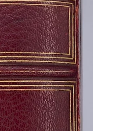
5-11-1951 de Lucien Psi
à cette documentatio
l'auteur du livre A la 
France vu par un Amér
André Maurois, petite-
Arman de Caillavet.Pi