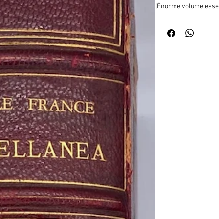
¦Énorme volume essent
feuillets blancs conte
Anatole France à parti
anglais. Il a été const
Tours, Edward Wasserm
feuillets présentent d
France à Edward Wass
l'appelle "Fili mi" et 
une seconde lettre écr
d'examen : "je puis en
connaissant monsieu
arrivée en France, j'a
intelligence, son exce
savoir notamment dans 
une correction parfait
jugerez, dans votre s
Wassermann est capabl
meilleurs services" (v
Autre lettre d'Anatole 
d'écrire un livre sur l
vous pour accomplir ce