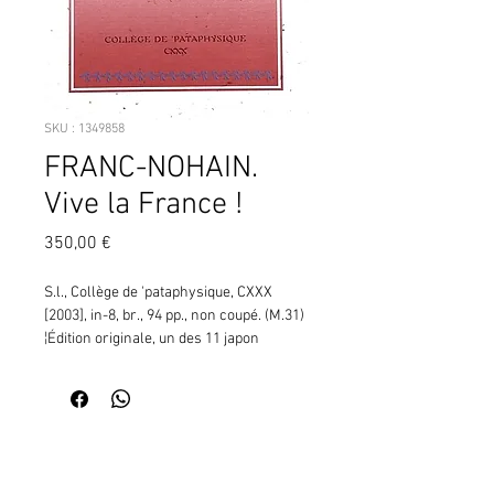
SKU : 1349858
FRANC-NOHAIN.
Vive la France !
Prix
350,00 €
S.l., Collège de 'pataphysique, CXXX 
[2003], in-8, br., 94 pp., non coupé. (M.31) 
¦Édition originale, un des 11 japon 
exécutoire de tête, numérotés de 1 à 
11."Le Collège de 'Pataphysique a 
retrouvé et publie - enfin ! - Vive la 
France !, la trilogie à grand spectacle de 
Contactez moi pour vérifier
Franc-Nohain qui, après avoir été 
la disponibilité de ce produit
censurée par Madame la République 