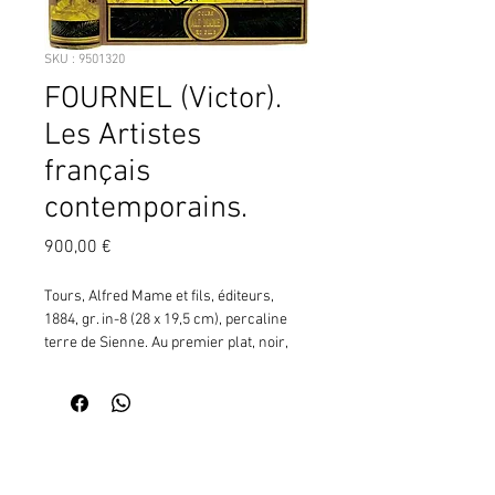
SKU : 9501320
FOURNEL (Victor).
Les Artistes
français
contemporains.
Prix
900,00 €
Tours, Alfred Mame et fils, éditeurs,
1884, gr. in-8 (28 x 19,5 cm), percaline
terre de Sienne. Au premier plat, noir,
vert et or, lange de la renommée,
sonnant trompette, devant un chevalet,
des toiles, une palette de couleurs et des
pinceaux, un buste et une tête sculptée,
Contactez moi pour vérifier
des feuilles de papier enroulées, un
la disponibilité de ce produit
compas, des instruments de sculpteur