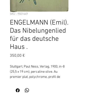
SKU : 9501449
ENGELMANN (Emil).
Das Nibelungenlied
für das deutsche
Haus .
Prix
350,00 €
Stuttgart, Paul Ness, Verlag, 1900, in-8 
(25,5 x 19 cm), percaline olive. Au 
premier plat, polychrome, profil de 
Siegfried sur vignette à fond d'or, 
bouclier, lance, pique, épée portant au 
pommeau laigle germanique, poignard. 
Au second plat, encadrement à froid, 
Contactez moi pour vérifier
titre doré en long au dos, tr. marbrées, 
la disponibilité de ce produit
gardes vert sapin (Heinr. Koch, 