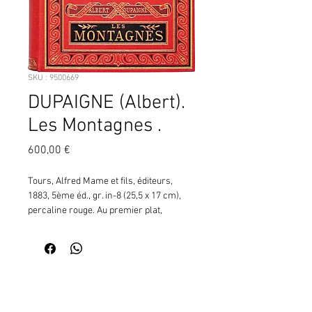
SKU : 9500669
DUPAIGNE (Albert).
Les Montagnes .
Prix
600,00 €
Tours, Alfred Mame et fils, éditeurs, 
1883, 5ème éd., gr. in-8 (25,5 x 17 cm), 
percaline rouge. Au premier plat, 
gravure grise et noire (d'après le 
frontispice), le pont du milieu dans les 
gorges de la Via Mala, sur la route du 
Splügen (Suisse), dans un encadrement 
Contactez moi pour vérifier
de motifs géométriques noir et or, titre 
la disponibilité de ce produit
doré dans un cartouche noir. 
en me communiquant la référence