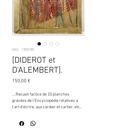
SKU : 1305185
[DIDEROT et
D'ALEMBERT].
Prix
150,00 €
….Recueil factice de 20 planches 
gravées de l'Encyclopédie relatives à 
l'art d'écrire, aux cardier et cartier, etc., 
de l'édition in-folio, réunies en un volIn-
folio, demi-vélin crème (rel. post.). 
(CN59) ¦Cet ensemble comprend :   - 16 
planches pour Écritures (ou L'Art 
Contactez moi pour vérifier