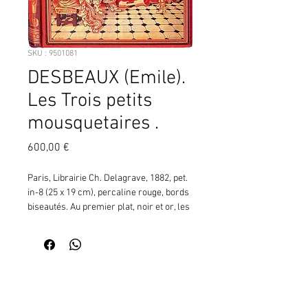
SKU : 9501081
DESBEAUX (Emile).
Les Trois petits
mousquetaires .
Prix
600,00 €
Paris, Librairie Ch. Delagrave, 1882, pet. 
in-8 (25 x 19 cm), percaline rouge, bords 
biseautés. Au premier plat, noir et or, les 
trois petits mousquetaires (qui sont 
quatre comme leurs aînés), en costume, 
tenant leur chapeau à la main, deux se 
donnant une poignée de main (ill. p. 225), 
Contactez moi pour vérifier
le titre inscrit sur un parchemin déployé 
la disponibilité de ce produit
au second plan, percé d'une rapière 
en me communiquant la référence