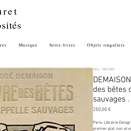
uret
sités
res
Musique
Serre-livres
Objets singuliers
SKU : 9501089
DEMAISON (
des bêtes 
sauvages .
Prix
250,00 €
Paris, Librairie Delagr
premier plat, noir et or