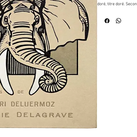
doré, titre doré. Secon
(p. 107, 136), (2)-183-(
Henri Deluermoz, dont 4
49 in-texte, lettrines
édition illustrée en 19
1935, 1949...Table : Ou
Nontap [histoire dun e
l'éléphant. Tân, l'anti
taureau, dun cheval et
sommeil]. Un tout petit
(Bordeaux, 1883-Maule,
connu une brusque célé
Grasset en 1929 (prép
Deux Mondes en juin et 
du Roman de l'Académi
mode des histoires an
littérature (Le Roman d
et qui avait été illust
par Maurice Genevoix. 
animaliers : La Comédi
appelle sauvages (193