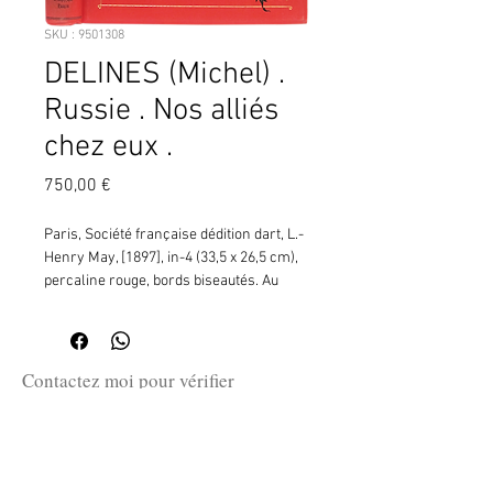
SKU : 9501308
DELINES (Michel) .
Russie . Nos alliés
chez eux .
Prix
750,00 €
Paris, Société française dédition dart, L.-
Henry May, [1897], in-4 (33,5 x 26,5 cm), 
percaline rouge, bords biseautés. Au 
premier plat, noir, or et argent, 
composition florale, titre en français et 
en caractères cyrilliques argentés. Au 
second plat, logo noir de léditeur L.-
Contactez moi pour vérifier
Henry May (portrait de jeune fille dans 
la disponibilité de ce produit
une vignette florale), au dos, titre à lor et 
en me communiquant la référence
sous-titre au palladium, tr. dorées, 
SKU ci-dessus.
gardes vert amande, (6)-II-336 pp. ¦La 
Grande-Russie (Novgorod le grand. 