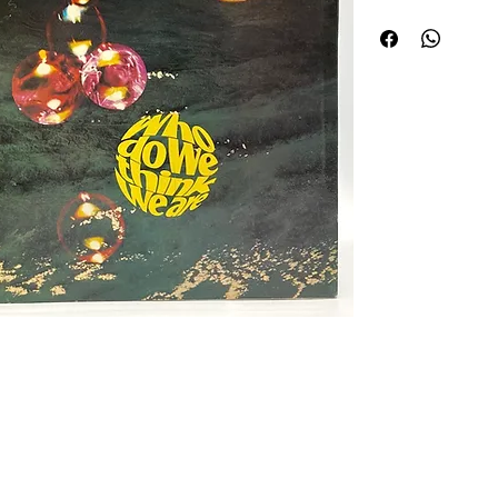
1973 aux États-Unis e
« Who Do We Think We
négliger. Si son plus 
From Tokyo », ce morc
paradoxalement appar
groupe alors que les 
point de non retour — n
ce disque.
Il se dégage de l’albu
ne retrouve pas sur l
un son assez blues qu’
comme « Mary Long » ou
un pur morceau de bl
Trois titres plus hard
« Super Trouper » (av
tantôt « boogie ») et 
des éléments « boogie
Jon Lord), immédiatem
Blue » — font le lien 
 de curiosités Huret.
autant se départir du 
Sans être comparable
restera le plus vendu