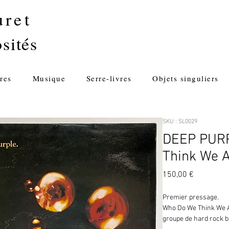
uret
sités
res
Musique
Serre-livres
Objets singuliers
SKU : SL0029
DEEP PURP
Think We A
Prix
150,00 €
Premier pressage.
Who Do We Think We Ar
groupe de hard rock b