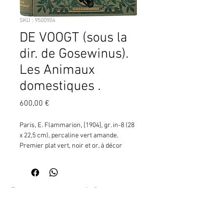
SKU : 9500904
DE VOOGT (sous la
dir. de Gosewinus).
Les Animaux
domestiques .
Prix
600,00 €
Paris, E. Flammarion, [1904], gr. in-8 (28 
x 22,5 cm), percaline vert amande. 
Premier plat vert, noir et or, à décor 
végétal et têtes d'animaux en vignette 
(chien, chèvre, cheval, chat, âne). Au 
second plat, vignette vert foncé (coq), 
titre et lapin dorés (p. 321) au dos, tête 
Contactez moi pour vérifier
dorée (CB [Blancheland], graveur, Engel, 
la disponibilité de ce produit
relieur), (4)-VIII-372-(4)-III-(1) pp. ¦Édition 
en me communiquant la référence
originale française illustrée de 730 