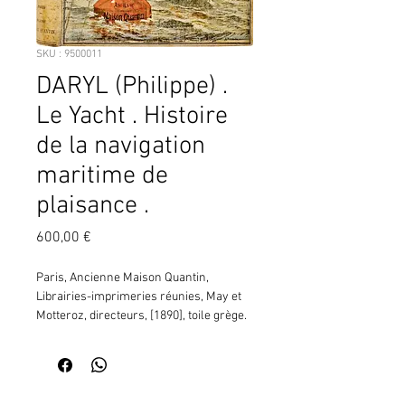
SKU : 9500011
DARYL (Philippe) .
Le Yacht . Histoire
de la navigation
maritime de
plaisance .
Prix
600,00 €
Paris, Ancienne Maison Quantin, 
Librairies-imprimeries réunies, May et 
Motteroz, directeurs, [1890], toile grège. 
Premier plat polychrome représentant 
une régate (yacht, suivi de trois autres 
navires, au premier plan une bouée 
rouge portant le nom de l'éditeur, à 
Contactez moi pour vérifier