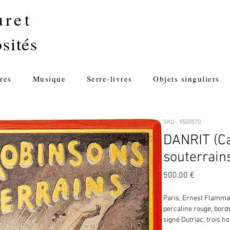
uret
sités
res
Musique
Serre-livres
Objets singuliers
SKU : 9500570
DANRIT (Ca
souterrains
Prix
500,00 €
Paris, Ernest Flammario
percaline rouge, bords
signé Dutriac, trois h