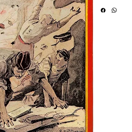
dans une mine (chap. I
initiales EF de l'édite
mineur) et du titre doré
de cette "robinsonnade
allemand, par l'auteur,
compositions de Georg
deux plans (forteresse
techniques. Ce récit, p
voyages, du n° 829 au 
avec les illustrations 
d'étrennes" polychrom
publiés par Flammario
formant une sorte de tr
sous-marins (1908) et l
revenant, une dernière
guerre future. "Les ouv
ou de cryptologie, n'on
une relation entre l'un
("Le chiffre démantelé
Lastours, dir., Le Chiff
faut aller la chercher 
- et où elle apparaît d