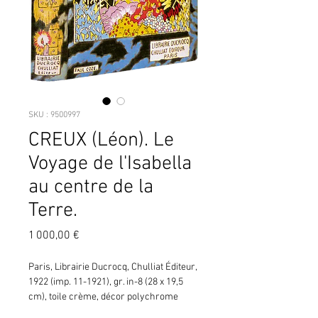
SKU : 9500997
CREUX (Léon). Le
Voyage de l'Isabella
au centre de la
Terre.
Prix
1 000,00 €
Paris, Librairie Ducrocq, Chulliat Éditeur,
1922 (imp. 11-1921), gr. in-8 (28 x 19,5
cm), toile crème, décor polychrome
continu. Au premier plat, en haut, l'usine