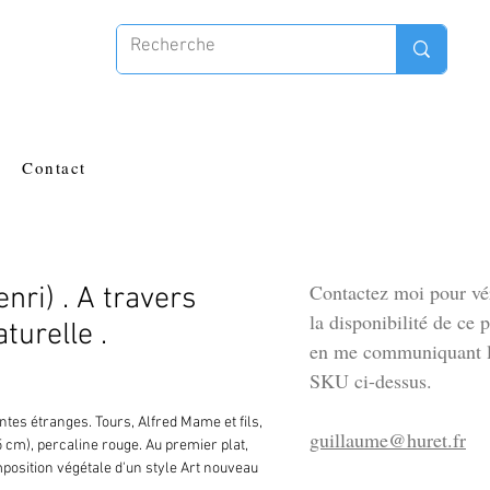
Contact
Contactez moi pour vér
nri) . A travers
la disponibilité de ce 
aturelle .
en me communiquant l
SKU ci-dessus.
ntes étranges. Tours, Alfred Mame et fils, 
guillaume@huret.fr
,5 cm), percaline rouge. Au premier plat, 
osition végétale d'un style Art nouveau 