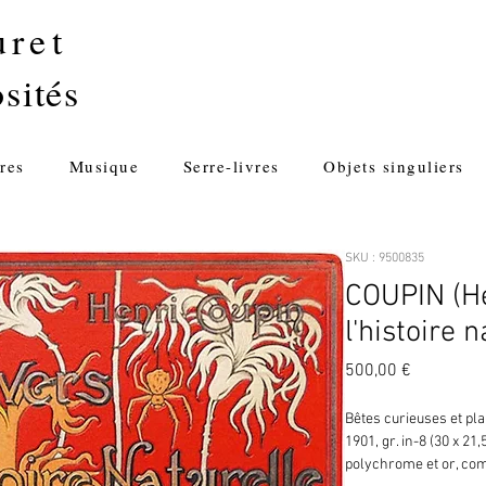
uret
sités
res
Musique
Serre-livres
Objets singuliers
SKU : 9500835
COUPIN (He
l'histoire n
Prix
500,00 €
Bêtes curieuses et pla
1901, gr. in-8 (30 x 21
polychrome et or, comp