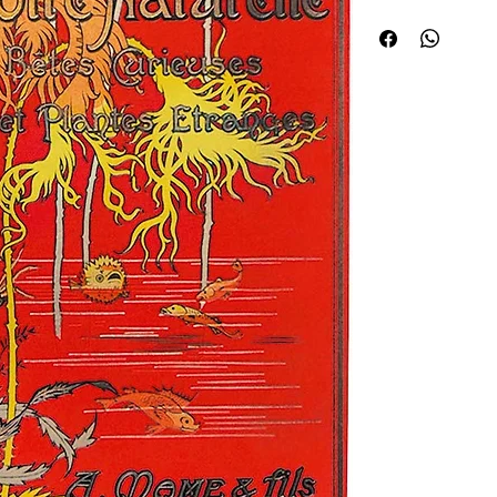
(signée LT = L. Trumea
aériennes, où se mêlen
encadrement noir, fers 
graveur), 400 pp. ¦Édit
reprises des publicati
naturalistes Yan Dargen
Jules Noël, A. Vimar, e
Les plantes parasites,
simulent la mort, Le 
de secours mutuel ch e
poteries, La musique d
pierres, Le poulpe et 
langage sifflé, Rôle de
étranges, L'esclavage c
la fourmi, Les animau
télégraphes, L'histoir
jolie couverture vert o
une excu rsion A traver
bêtes curieuses et de
charmantes surprises" 
littéraires, 1900). Co
scientifiques, dont La