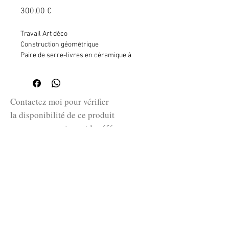
Prix
300,00 €
Travail Art déco
Construction géométrique
Paire de serre-livres en céramique à
glaçure craquelée et rehauts de noir
H. 13 cm - L. 15 cm - P. 6,5 cm
Contactez moi pour vérifier
la disponibilité de ce produit
en me communiquant la référence
SKU ci-dessus.
guillaume@huret.fr
© 2026 Cabinet de curiosités Huret.