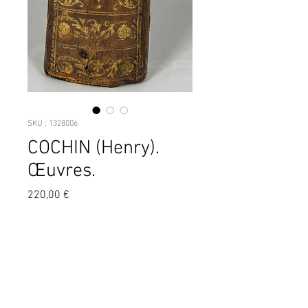
SKU : 1328006
COCHIN (Henry).
Œuvres.
Prix
220,00 €
P., Hérissant, Cellot, Delalain et Savoye, 
1771-1788, 7 vol. in-4, veau havane 
marbré, dos à nerfs ornés, tr. rouges 
(rel. de l'ép.). (L.116) ¦Oeuvres de feu M. 
Cochin, écuyer, avocat au parlement, 
contenant le recueil de ses mémoires et 